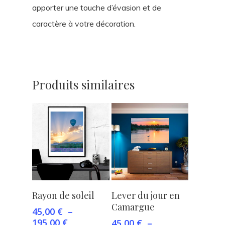
apporter une touche d’évasion et de
caractère à votre décoration.
Produits similaires
Choix des
Choix des
Rayon de soleil
Lever du jour en
options
options
Camargue
45,00
€
–
Plage
195,00
€
45,00
€
–