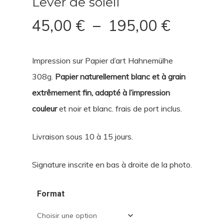
Lever de soleil
Plage
45,00
€
–
195,00
€
de
prix :
Impression sur Papier d’art Hahnemülhe
45,00 €
308g.
Papier
naturellement
blanc
et
à
grain
à
extrêmement
fin,
adapté
à
l’impression
195,00
couleur
et
noir
et
blanc. frais de port inclus.
Livraison sous 10 à 15 jours.
Signature inscrite en bas à droite de la photo.
Format