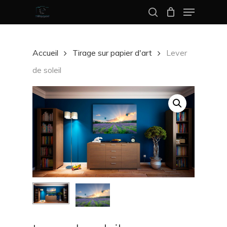
Menu
Skip
search
to
Close
main
Menu
Accueil
Tirage sur papier d'art
Lever
content
de soleil