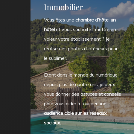
Immobilier
Vous êtes une
chambre d’hôte
,
un
hôtel
et vous souhaitez mettre en
valeur votre établissement ? Je
réalise des photos d’intérieurs pour
le sublimer.
Étant dans le monde du numérique
depuis plus de quatre ans, je peux
vous donner des astuces et conseils
pour vous aider à toucher une
audience cible sur les réseaux
sociaux.