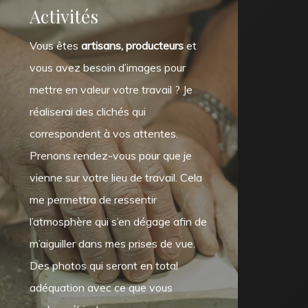
Activités
Vous êtes
artisans, producteurs
et
vous avez besoin d’images pour
mettre en valeur votre travail ? Je
réaliserai des clichés qui
correspondent à vos attentes.
Prenons rendez-vous pour que je
vienne sur votre lieu de travail. Cela
me permettra de ressentir
l’atmosphère qui s’en dégage afin de
m’aiguiller dans mes prises de vue.
Des photos qui seront en total
adéquation avec ce que vous