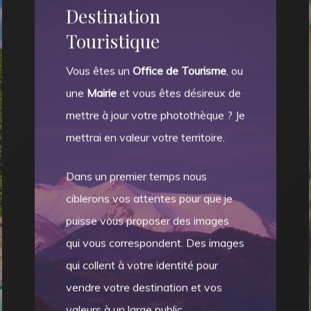
Destination
Touristique
Vous êtes un
Office de Tourisme
, ou
une
Mairie
et vous êtes désireux de
mettre à jour votre photothèque ? Je
mettrai en valeur votre territoire.
Dans un premier temps nous
ciblerons vos attentes pour que je
puisse vous proposer des images
qui vous correspondent. Des images
qui collent à votre identité pour
vendre votre destination et vos
valeurs à un large public.